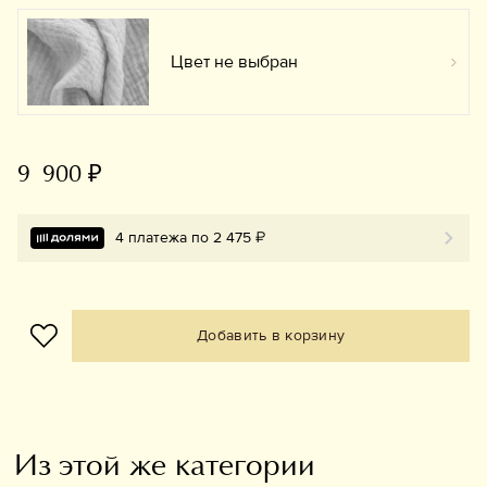
Цвет не выбран
Вы
9 900 ₽
4 платежа по 2 475 ₽
Добавить в корзину
Из этой же категории