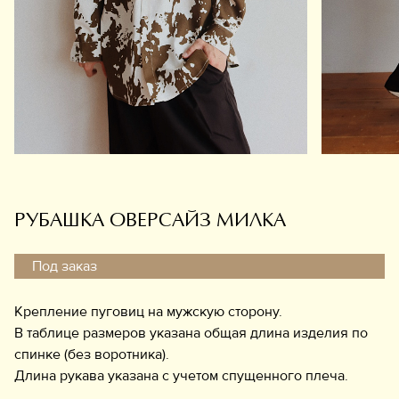
Обувь
Аксессуары
Украшения
Дом
Подарочный сертификат
Информация
РУБАШКА ОВЕРСАЙЗ МИЛКА
Под заказ
Крепление пуговиц на мужскую сторону.
В таблице размеров указана общая длина изделия по
спинке (без воротника).
Длина рукава указана с учетом спущенного плеча.