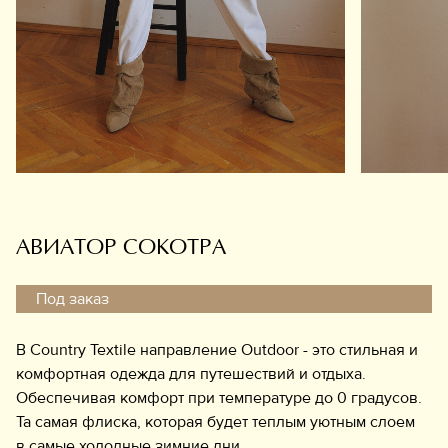
Обувь
Аксессуары
Украшения
Дом
Подарочный сертификат
Информация
АВИАТОР СОКОТРА
Под заказ
В Country Textile направление Outdoor - это стильная и
комфортная одежда для путешествий и отдыха.
Обеспечивая комфорт при температуре до 0 градусов.
Та самая флиска, которая будет теплым уютным слоем
в самые холодные зимние дни.