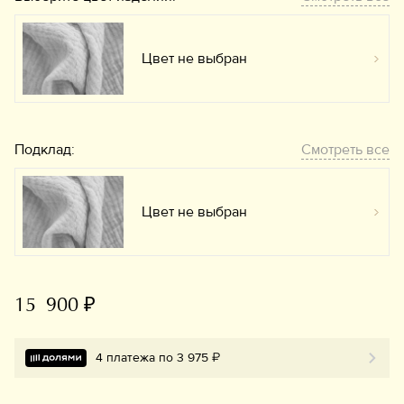
Цвет не выбран
Вы
Подклад:
Смотреть все
Цвет не выбран
Вы
15 900 ₽
4 платежа по 3 975 ₽