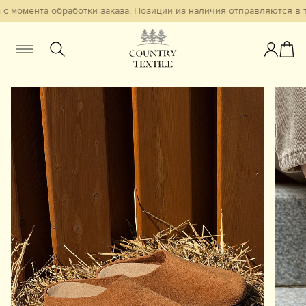
с момента обработки заказа. Позиции из наличия отправляются в те
Женщинам
Мужчинам
Детям
Смотреть всё
Избранное
Новинки
В наличии
Бестселлеры
Одежда