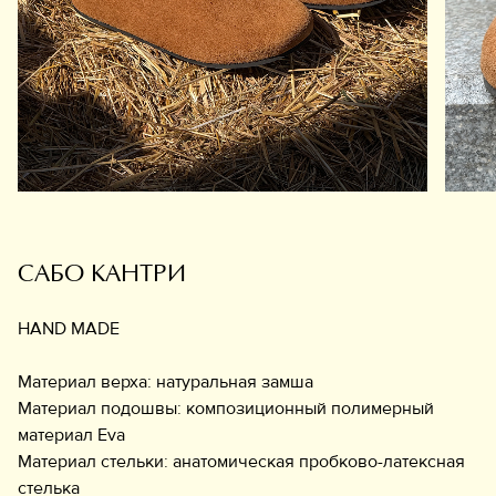
Обувь
Аксессуары
Украшения
Дом
Подарочный сертификат
Информация
САБО КАНТРИ
HAND MADE
Материал верха: натуральная замша
Материал подошвы: композиционный полимерный
материал Eva
Материал стельки: анатомическая пробково-латексная
стелька