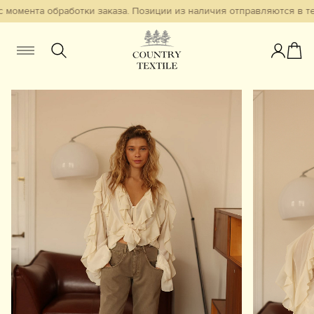
 момента обработки заказа. Позиции из наличия отправляются в теч
Женщинам
Мужчинам
Детям
Смотреть всё
Избранное
Новинки
В наличии
Бестселлеры
Одежда