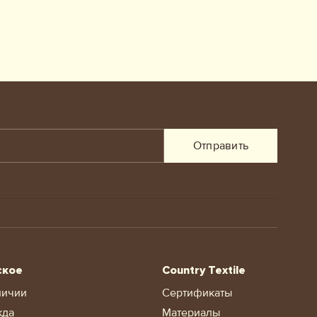
Отправить
ское
Country Textile
личии
Сертификаты
жда
Материалы