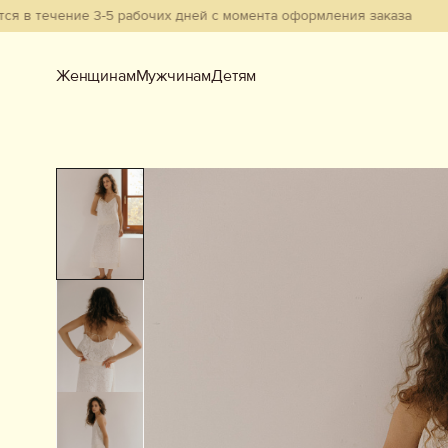
чение 3-5 рабочих дней с момента оформления заказа
Женщинам
Мужчинам
Детям
Женщинам
Мужчинам
Детям
Смотреть всё
Новинки
В наличии
Бестселлеры
Одежда
Обувь