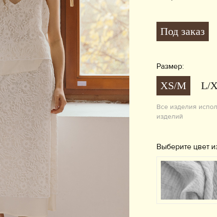
Под заказ
Размер:
XS/M
L/
Все изделия испо
изделий
Выберите цвет и