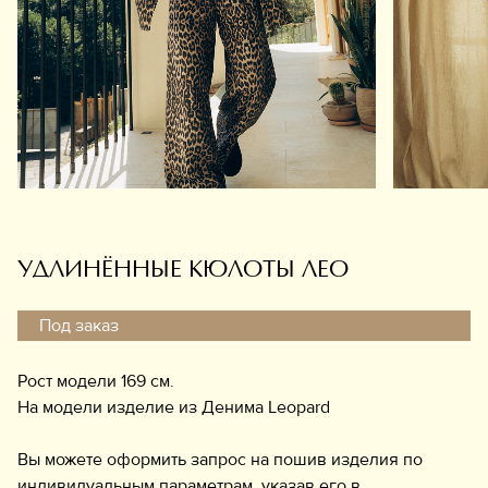
Обувь
Аксессуары
Украшения
Дом
Подарочный сертификат
Информация
УДЛИНЁННЫЕ КЮЛОТЫ ЛЕО
Под заказ
Рост модели 169 см.
На модели изделие из Денима Leopard
Вы можете оформить запрос на пошив изделия по
индивидуальным параметрам, указав его в