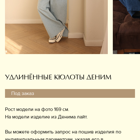
Обувь
Аксессуары
Украшения
Дом
Подарочный сертификат
Информация
УДЛИНЁННЫЕ КЮЛОТЫ ДЕНИМ
Под заказ
Рост модели на фото 169 см.
На модели изделие из Денима лайт.
Вы можете оформить запрос на пошив изделия по
индивидуальным параметрам, указав его в