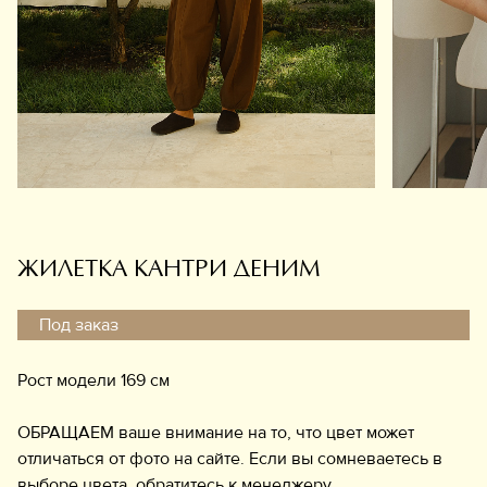
Обувь
Аксессуары
Украшения
Дом
Подарочный сертификат
Информация
ЖИЛЕТКА КАНТРИ ДЕНИМ
Под заказ
Рост модели 169 см
ОБРАЩАЕМ ваше внимание на то, что цвет может
отличаться от фото на сайте. Если вы сомневаетесь в
выборе цвета, обратитесь к менеджеру.