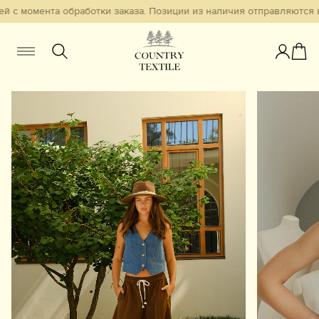
й с момента обработки заказа. Позиции из наличия отправляются в 
Женщинам
Мужчинам
Детям
Смотреть всё
Избранное
Новинки
В наличии
Бестселлеры
Одежда