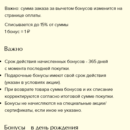
Важно: сумма заказа за вычетом бонусов изменится на
странице оплаты.
Списывается до 15% от суммы
1 бонус = 1 ₽
Важно
Срок действия начисленных бонусов - 365 дней
с момента последней покупки.
Подарочные бонусы имеют свой срок действия
(указан в условиях акции).
При возврате товара сумма бонусов и их списание
корректируются согласно итоговой сумме покупки.
Бонусы не начисляются на специальные акции/
сертификаты, если иное не указано.
Бонусы в день рождения