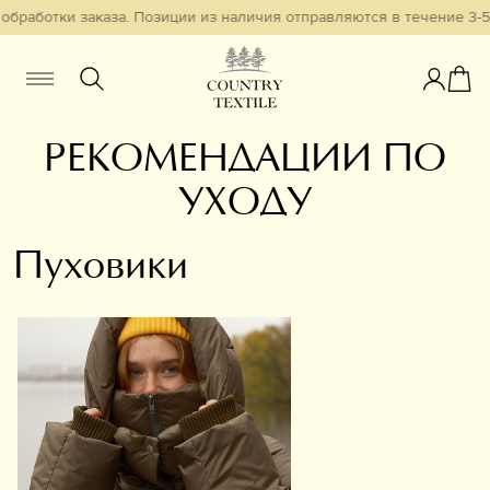
и заказа. Позиции из наличия отправляются в течение 3-5 рабочих
РЕКОМЕНДАЦИИ ПО
Женщинам
Мужчинам
Детям
УХОДУ
Смотреть всё
Избранное
Пуховики
Новинки
В наличии
Бестселлеры
Одежда