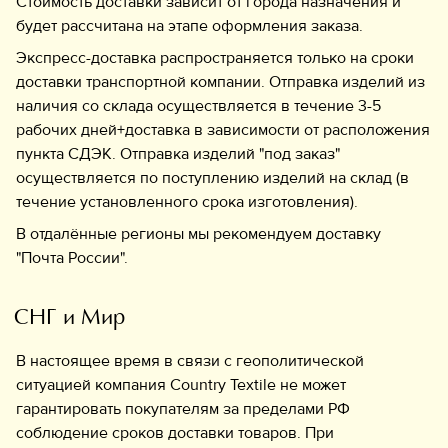
Стоимость доставки зависит от города назначения и
Обувь
будет рассчитана на этапе оформления заказа.
Аксессуары
Экспресс-доставка распространяется только на сроки
Украшения
доставки транспортной компании. Отправка изделий из
наличия со склада осуществляется в течение 3-5
рабочих дней+доставка в зависимости от расположения
пункта СДЭК. Отправка изделий "под заказ"
осуществляется по поступлению изделий на склад (в
Дом
течение установленного срока изготовления).
Подарочный сертификат
В отдалённые регионы мы рекомендуем доставку
Информация
"Почта России".
СНГ и Мир
В настоящее время в связи с геополитической
ситуацией компания Сountry Textile не может
гарантировать покупателям за пределами РФ
соблюдение сроков доставки товаров. При