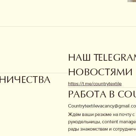
НАШ TELEGRA
НОВОСТЯМИ
НИЧЕСТВА
https://t.me/countrytextile
РАБОТА В COU
Countrytextilevacancy@gmail.c
Ждём ваши резюме на почту с 
рукодельницы, content manage
рады знакомствам и сотруднич