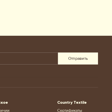
Отправить
ское
Country Textile
личии
Сертификаты