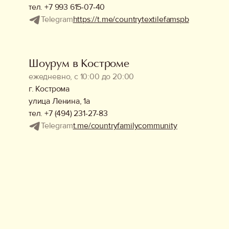
тел. +7 993 615-07-40
Аксессуары
Telegram
https://t.me/countrytextilefamspb
Украшения
Шоурум в Костроме
ежедневно, с 10:00 до 20:00
Дом
г. Кострома
улица Ленина, 1а
Подарочный сертификат
тел. +7 (494) 231-27-83
Информация
Telegram
t.me/countryfamilycommunity