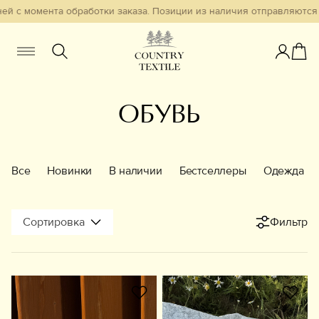
ей с момента обработки заказа. Позиции из наличия отправляются 
Женщинам
Мужчинам
Детям
ОБУВЬ
Смотреть всё
Избранное
Все
Новинки
В наличии
Бестселлеры
Одежда
Новинки
Сортировка
Фильтр
В наличии
Бестселлеры
Одежда