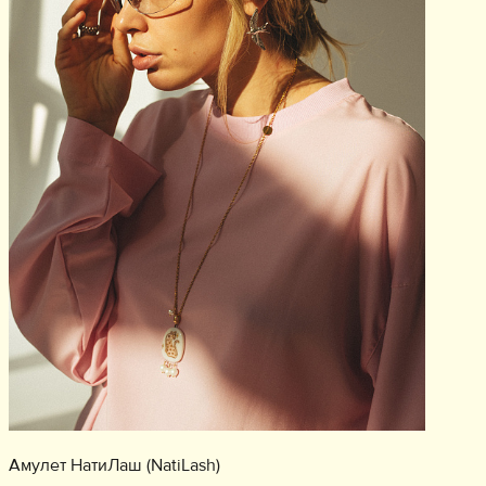
Амулет НатиЛаш (NatiLash)