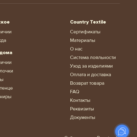
ское
Country Textile
личии
Сертификаты
жда
Материалы
О нас
 дома
Система лояльности
личии
Уход за изделиями
лочки
Оплата и доставка
ды
Возврат товара
тенце
FAQ
ниры
Контакты
Реквизиты
Документы