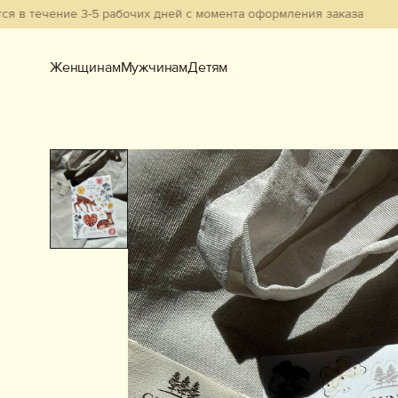
ечение 3-5 рабочих дней с момента оформления заказа
Женщинам
Мужчинам
Детям
Женщинам
Мужчинам
Детям
Смотреть всё
Новинки
В наличии
Бестселлеры
Одежда
Обувь