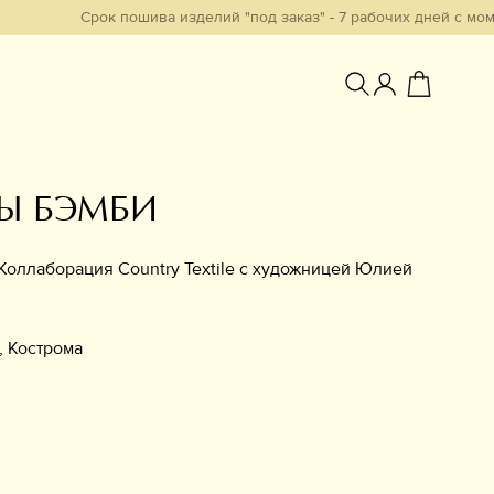
Срок пошива изделий "под заказ" - 7 рабочих дней с момента о
Ы БЭМБИ
Избранное
Коллаборация Country Textile с художницей Юлией
, Кострома