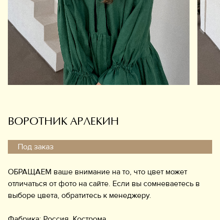
Обувь
Аксессуары
Украшения
Дом
Подарочный сертификат
Информация
ВОРОТНИК АРЛЕКИН
Под заказ
ОБРАЩАЕМ ваше внимание на то, что цвет может
отличаться от фото на сайте. Если вы сомневаетесь в
выборе цвета, обратитесь к менеджеру.
Фабрика: Россия, Кострома