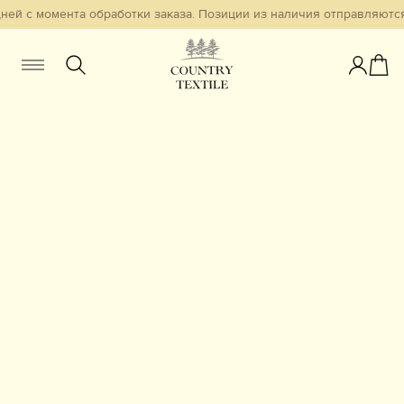
дней с момента обработки заказа. Позиции из наличия отправляются
Женщинам
Мужчинам
Детям
Смотреть всё
Избранное
Новинки
В наличии
Бестселлеры
Одежда