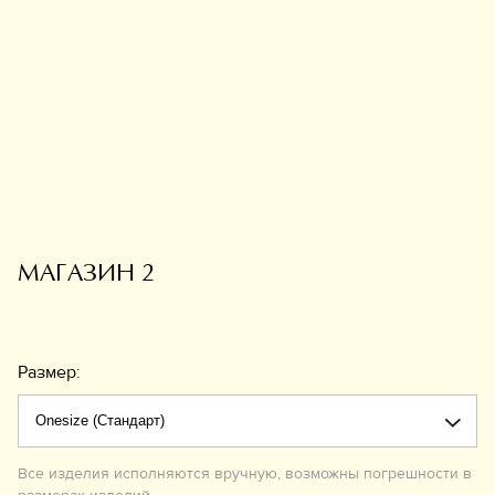
Обувь
Аксессуары
Украшения
Дом
Подарочный сертификат
Информация
МАГАЗИН 2
Размер:
Все изделия исполняются вручную, возможны погрешности в