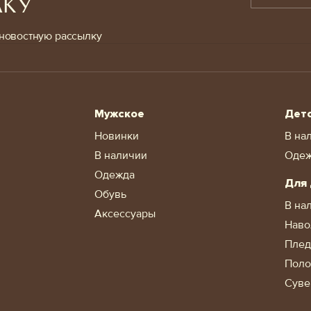
ЛКУ
новостную рассылку
Мужское
Дет
Новинки
В на
В наличии
Оде
Одежда
Для
Обувь
В на
Аксессуары
Наво
Пле
Поло
Суве