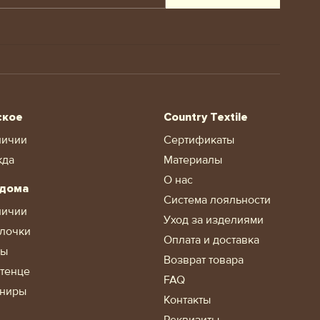
ское
Country Textile
личии
Сертификаты
жда
Материалы
О нас
 дома
Система лояльности
личии
Уход за изделиями
лочки
Оплата и доставка
ды
Возврат товара
тенце
FAQ
ниры
Контакты