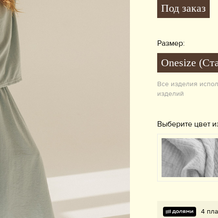
Под заказ
Размер:
Onesize (Ст
Все изделия испо
изделий
Выберите цвет и
4 пла