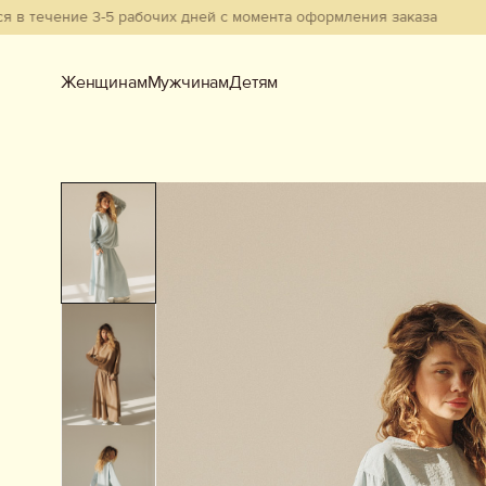
ение 3-5 рабочих дней с момента оформления заказа
Женщинам
Мужчинам
Детям
Женщинам
Мужчинам
Детям
Смотреть всё
Новинки
В наличии
Бестселлеры
Одежда
Обувь