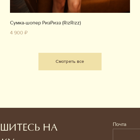
Сумка-шопер РизРизз (RizRizz)
4 900 ₽
Смотреть все
Почта
ШИТЕСЬ НА