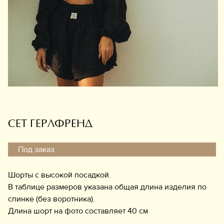
Обувь
Аксессуары
Украшения
Дом
Подарочный сертификат
Информация
СЕТ ГЕРЛФРЕНД
Под заказ
Шорты с высокой посадкой.
В таблице размеров указана общая длина изделия по
спинке (без воротника).
Длина шорт на фото составляет 40 см