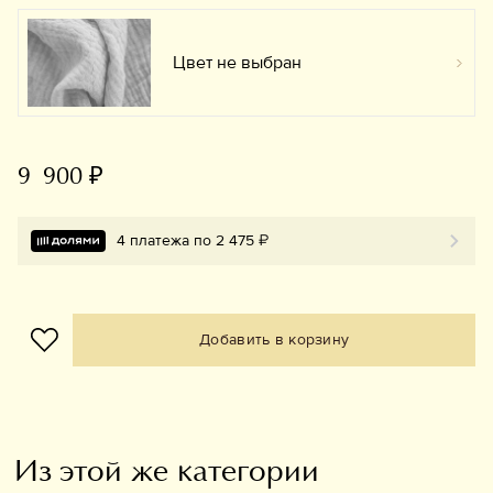
Цвет не выбран
Вы
9 900 ₽
4 платежа по 2 475 ₽
Добавить в корзину
Из этой же категории