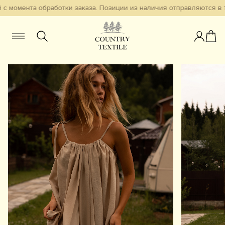
с момента обработки заказа. Позиции из наличия отправляются в т
Женщинам
Мужчинам
Детям
Смотреть всё
Избранное
Новинки
В наличии
Бестселлеры
Одежда