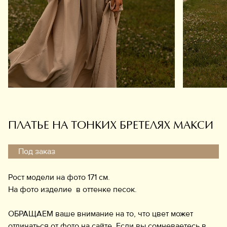
Обувь
Аксессуары
Украшения
Дом
Подарочный сертификат
Информация
ПЛАТЬЕ НА ТОНКИХ БРЕТЕЛЯХ МАКСИ
Под заказ
Рост модели на фото 171 см.
На фото изделие в оттенке песок.
ОБРАЩАЕМ ваше внимание на то, что цвет может
отличаться от фото на сайте. Если вы сомневаетесь в