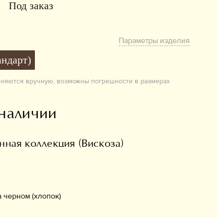
Под заказ
Параметры изделия
андарт)
лняются вручную, возможны погрешности в размерах
 наличии
ная коллекция (Вискоза)
 черном (хлопок)