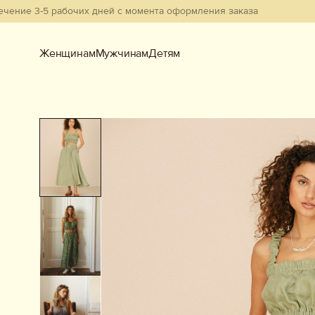
3-5 рабочих дней с момента оформления заказа
Женщинам
Мужчинам
Детям
Женщинам
Мужчинам
Детям
Смотреть всё
Новинки
В наличии
Бестселлеры
Одежда
Обувь