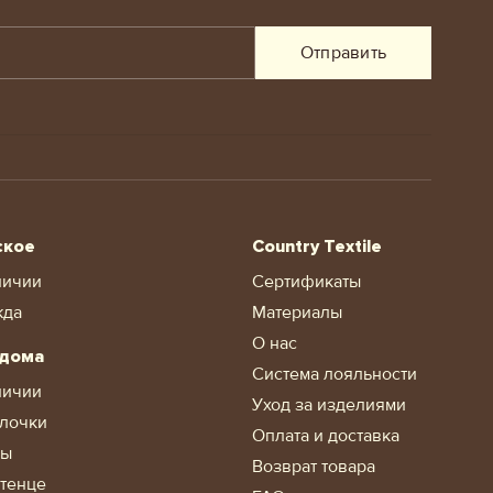
Отправить
ское
Country Textile
личии
Сертификаты
жда
Материалы
О нас
 дома
Система лояльности
личии
Уход за изделиями
лочки
Оплата и доставка
ды
Возврат товара
тенце