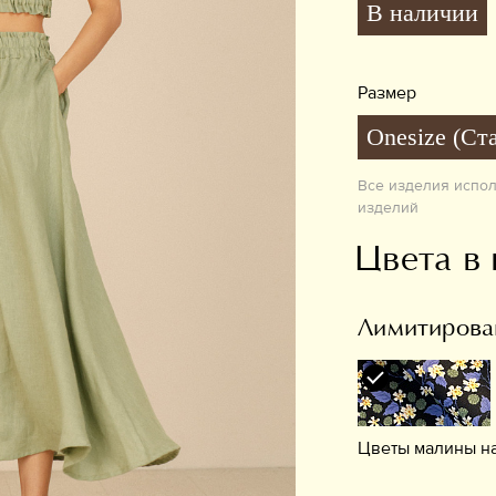
В наличии
Размер
Onesize (Ст
Все изделия испо
изделий
Цвета в
Лимитирован
Цветы малины на