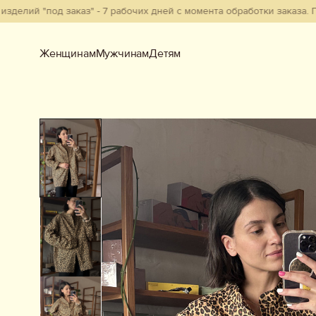
под заказ" - 7 рабочих дней с момента обработки заказа. Позиции
Женщинам
Мужчинам
Детям
Женщинам
Мужчинам
Детям
Смотреть всё
Новинки
В наличии
Бестселлеры
Одежда
Обувь