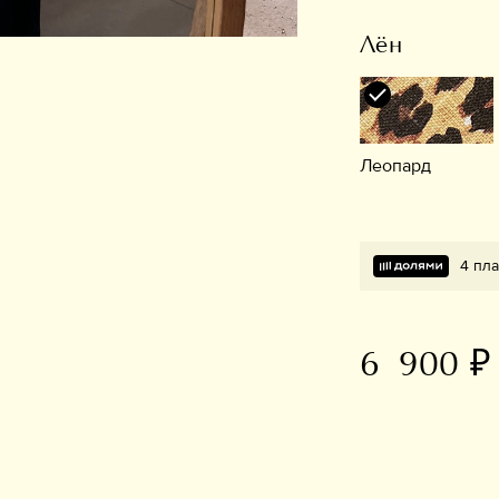
Лён
Леопард
4 пла
6 900 ₽
В избранное