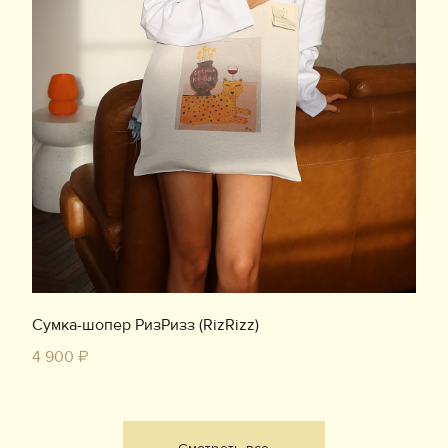
Сумка-шопер РизРизз (RizRizz)
4 900 ₽