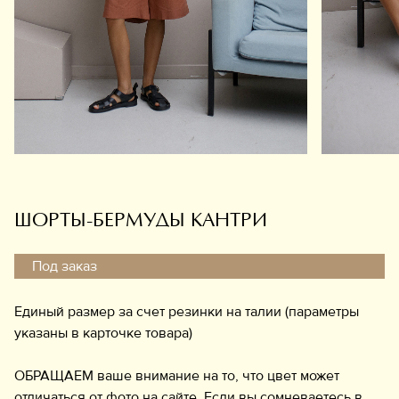
Обувь
Аксессуары
Украшения
Дом
Подарочный сертификат
Информация
ШОРТЫ-БЕРМУДЫ КАНТРИ
Под заказ
Единый размер за счет резинки на талии (параметры
указаны в карточке товара)
ОБРАЩАЕМ ваше внимание на то, что цвет может
отличаться от фото на сайте. Если вы сомневаетесь в