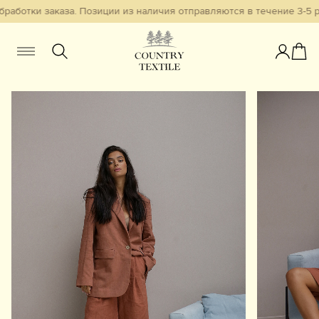
работки заказа. Позиции из наличия отправляются в течение 3-5 р
Женщинам
Мужчинам
Детям
Смотреть всё
Избранное
Новинки
В наличии
Бестселлеры
Одежда