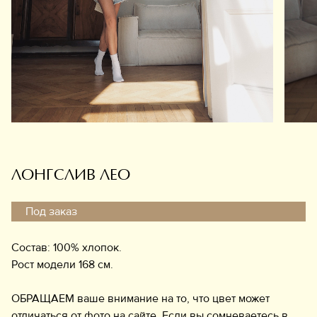
Обувь
Аксессуары
Украшения
Дом
Подарочный сертификат
Информация
ЛОНГСЛИВ ЛЕО
Под заказ
Состав: 100% хлопок.
Рост модели 168 см.
ОБРАЩАЕМ ваше внимание на то, что цвет может
отличаться от фото на сайте. Если вы сомневаетесь в