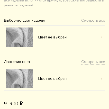
Все изделия исполняются вручную, возможны погрешности в
размерах изделий
Выберите цвет изделия:
Смотреть все
Цвет не выбран
Вы
Лонгслив цвет:
Смотреть все
Цвет не выбран
Вы
9 900 ₽