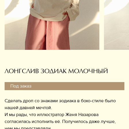
Обувь
Аксессуары
Украшения
Дом
Подарочный сертификат
Информация
ЛОНГСЛИВ ЗОДИАК МОЛОЧНЫЙ
Под заказ
Сделать дроп со знаками зодиака в бохо-стиле было
нашей давней мечтой.
И мы рады, что иллюстратор Женя Назарова
согласилась исполнить её. Получилось даже лучше,
чем мы представляли.