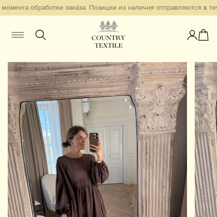
момента обработки заказа. Позиции из наличия отправляются в тече
Женщинам
Мужчинам
Детям
Смотреть всё
Избранное
Новинки
В наличии
Бестселлеры
Одежда