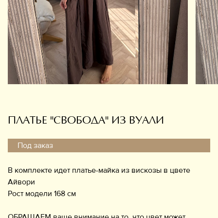
Обувь
Аксессуары
Украшения
Дом
Подарочный сертификат
Информация
ПЛАТЬЕ "СВОБОДА" ИЗ ВУАЛИ
Под заказ
В комплекте идет платье-майка из вискозы в цвете
Айвори
Рост модели 168 см
ОБРАЩАЕМ ваше внимание на то, что цвет может