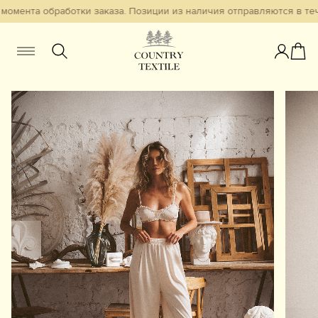
омента обработки заказа. Позиции из наличия отправляются в тече
Женщинам
Мужчинам
Детям
Смотреть всё
Избранное
Новинки
В наличии
Бестселлеры
Одежда