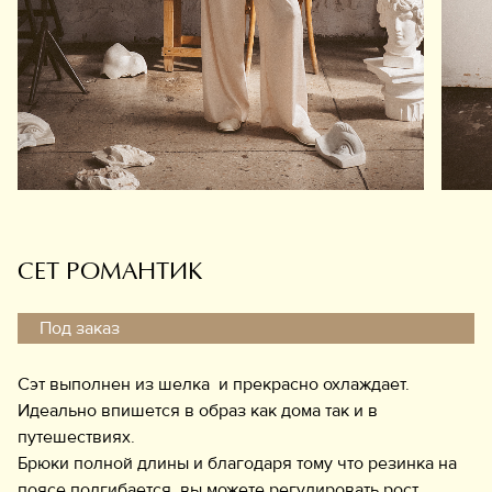
Обувь
Аксессуары
Украшения
Дом
Подарочный сертификат
Информация
СЕТ РОМАНТИК
Под заказ
Сэт выполнен из шелка и прекрасно охлаждает.
Идеально впишется в образ как дома так и в
путешествиях.
Брюки полной длины и благодаря тому что резинка на
поясе подгибается, вы можете регулировать рост.