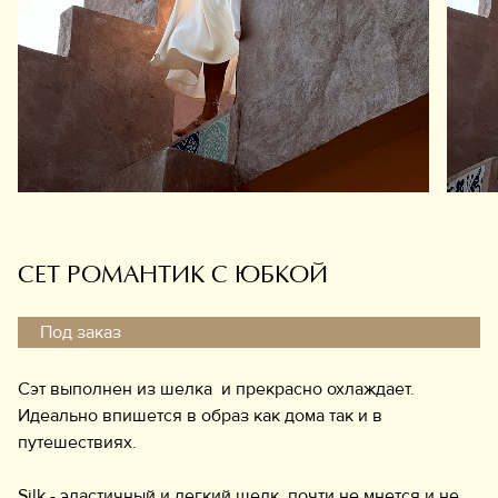
Обувь
Аксессуары
Украшения
Дом
Подарочный сертификат
Информация
СЕТ РОМАНТИК С ЮБКОЙ
Под заказ
Сэт выполнен из шелка и прекрасно охлаждает.
Идеально впишется в образ как дома так и в
путешествиях.
Silk - эластичный и легкий шелк, почти не мнется и не