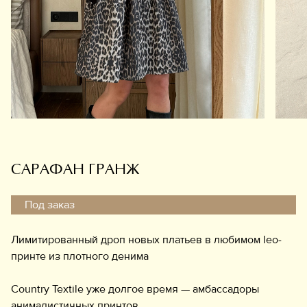
Обувь
Аксессуары
Украшения
Дом
Подарочный сертификат
Информация
САРАФАН ГРАНЖ
Под заказ
Лимитированный дроп новых платьев в любимом leo-
принте из плотного денима
Country Textile уже долгое время — амбассадоры
анималистичных принтов