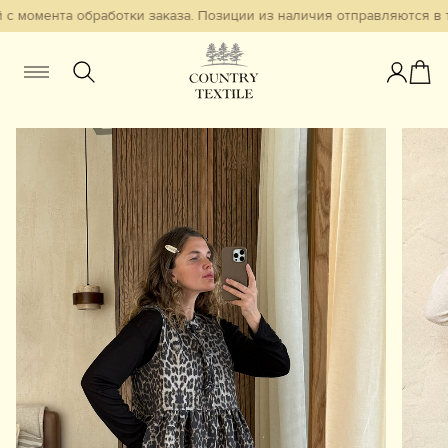
с момента обработки заказа. Позиции из наличия отправляются в т
Женщинам
Мужчинам
Детям
Смотреть всё
Избранное
Новинки
В наличии
Бестселлеры
Одежда