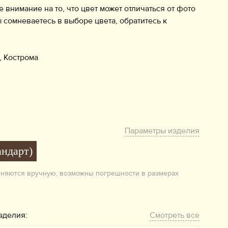
нимание на то, что цвет может отличаться от фото
ы сомневаетесь в выборе цвета, обратитесь к
ия, Кострома
Параметры изделия
андарт)
лняются вручную, возможны погрешности в размерах
зделия:
Смотреть все