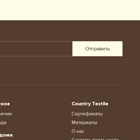
Отправить
ское
Country Textile
личии
Сертификаты
жда
Материалы
О нас
 дома