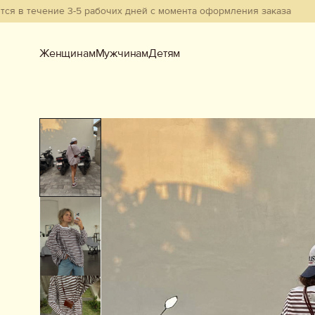
чение 3-5 рабочих дней с момента оформления заказа
Женщинам
Мужчинам
Детям
Женщинам
Мужчинам
Детям
Смотреть всё
Новинки
В наличии
Бестселлеры
Одежда
Обувь