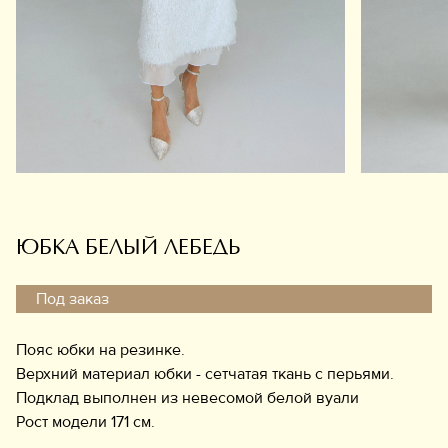
Обувь
Аксессуары
Украшения
Дом
Подарочный сертификат
Информация
ЮБКА БЕЛЫЙ ЛЕБЕДЬ
Под заказ
Пояс юбки на резинке.
Верхний материал юбки - сетчатая ткань с перьями.
Подклад выполнен из невесомой белой вуали
Рост модели 171 см.