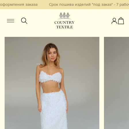
формления заказа
Срок пошива изделий "под заказ" - 7 рабоч
Женщинам
Мужчинам
Детям
Смотреть всё
Избранное
Новинки
В наличии
Бестселлеры
Одежда