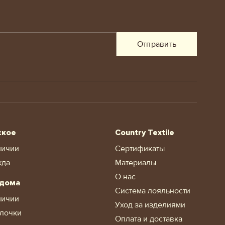
Отправить
ское
Country Textile
личии
Сертификаты
жда
Материалы
О нас
 дома
Система лояльности
личии
Уход за изделиями
лочки
Оплата и доставка