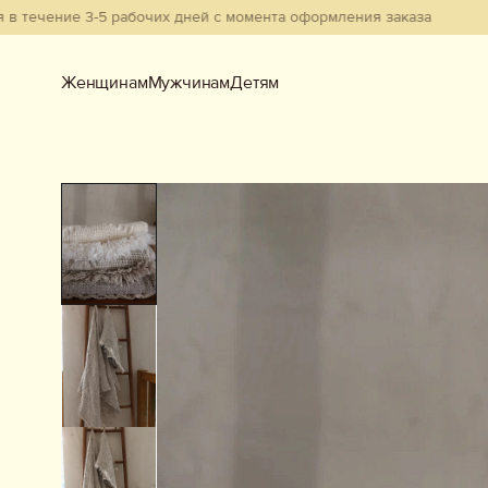
ние 3-5 рабочих дней с момента оформления заказа
Женщинам
Мужчинам
Детям
Женщинам
Мужчинам
Детям
Смотреть всё
Новинки
В наличии
Бестселлеры
Одежда
Обувь