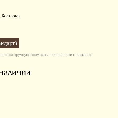
, Кострома
андарт)
лняются вручную, возможны погрешности в размерах
 наличии