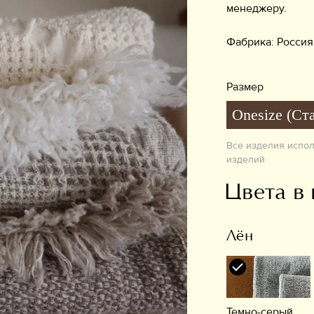
менеджеру.
Фабрика: Россия
Размер
Onesize (Ст
Все изделия испо
изделий
Цвета в
Лён
Темно-серый