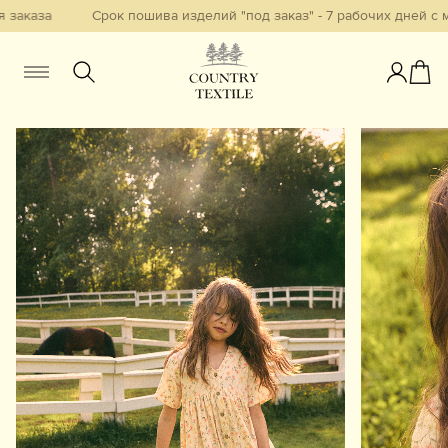
аказа
Срок пошива изделий "под заказ" - 7 рабочих дней с м
Женщинам
Мужчинам
Детям
Смотреть всё
Избранное
Новинки
В наличии
Бестселлеры
Одежда