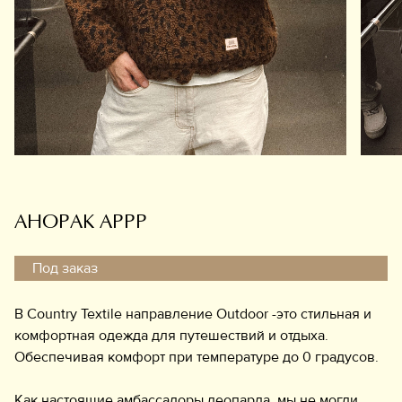
Обувь
Аксессуары
Украшения
Дом
Подарочный сертификат
Информация
АНОРАК АРРР
Под заказ
В Country Textile направление Outdoor -это стильная и
комфортная одежда для путешествий и отдыха.
Обеспечивая комфорт при температуре до 0 градусов.
Как настоящие амбассадоры леопарда, мы не могли