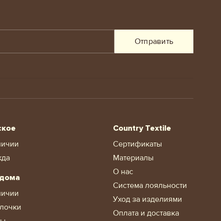
Отправить
ское
Country Textile
личии
Сертификаты
жда
Материалы
О нас
 дома
Система лояльности
личии
Уход за изделиями
лочки
Оплата и доставка