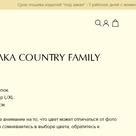
Срок пошива изделий "под заказ" - 7 рабочих дней с момента обра
КА COUNTRY FAMILY
Избранное
пок.
р L/XL.
см.
нимание на то, что цвет может отличаться от фото
ы сомневаетесь в выборе цвета, обратитесь к
у.