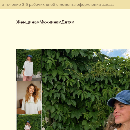
ние 3-5 рабочих дней с момента оформления заказа
Женщинам
Мужчинам
Детям
Женщинам
Мужчинам
Детям
Смотреть всё
Новинки
В наличии
Бестселлеры
Одежда
Обувь