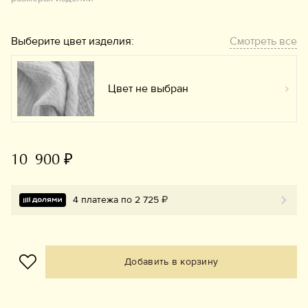
Выберите цвет изделия:
Смотреть все
Цвет не выбран
Вы
10 900 ₽
4 платежа по 2 725 ₽
Добавить в корзину