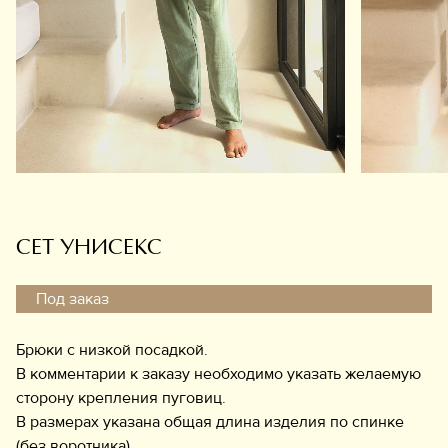
Обувь
Аксессуары
Украшения
Дом
Подарочный сертификат
Информация
СЕТ УНИСЕКС
Под заказ
Брюки с низкой посадкой.
В комментарии к заказу необходимо указать желаемую
сторону крепления пуговиц.
В размерах указана общая длина изделия по спинке
(без воротника).