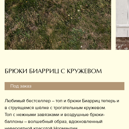
Обувь
Аксессуары
Украшения
Дом
Подарочный сертификат
Информация
БРЮКИ БИАРРИЦ С КРУЖЕВОМ
Под заказ
Любимый бестселлер – топ и брюки Биарриц теперь и
в струящемся шёлке с трогательным кружевом.
Топ с нежными завязками и воздушные брюки-
баллоны – волшебный образ, вдохновленный
невероятной красотой Нормандии.