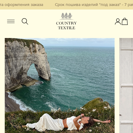
а оформления заказа
Срок пошива изделий "под заказ" - 7 раб
Женщинам
Мужчинам
Детям
Смотреть всё
Избранное
Новинки
В наличии
Бестселлеры
Одежда