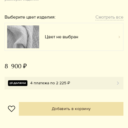
Выберите цвет изделия:
Смотреть все
Цвет не выбран
Вы
8 900 ₽
4 платежа по 2 225 ₽
Добавить в корзину