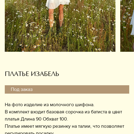
Обувь
Аксессуары
Украшения
Дом
Подарочный сертификат
Информация
ПЛАТЬЕ ИЗАБЕЛЬ
Под заказ
На фото изделие из молочного шифона.
В комплект входит базовая сорочка из батиста в цвет
платья Длина 90 Обхват 100.
Платье имеет мягкую резинку на талии, что позволяет
регулировать посадку.