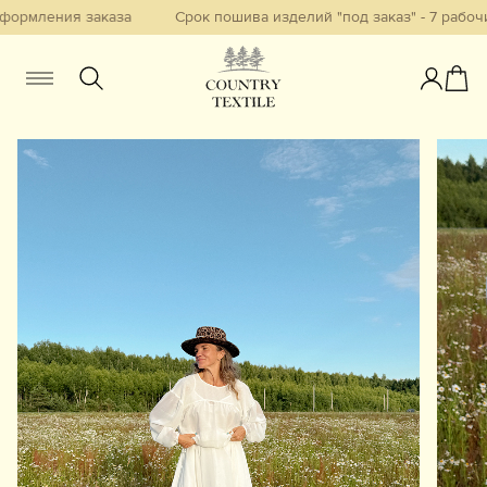
ормления заказа
Срок пошива изделий "под заказ" - 7 рабочих
Женщинам
Мужчинам
Детям
Смотреть всё
Избранное
Новинки
В наличии
Бестселлеры
Одежда