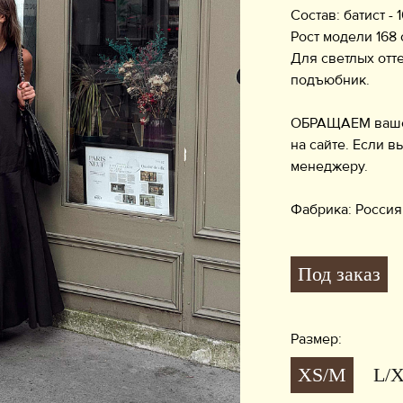
Состав: батист -
Рост модели 168 
Для светлых отт
подъюбник.
ОБРАЩАЕМ ваше в
на сайте. Если в
менеджеру.
Фабрика: Россия
Под заказ
Размер:
XS/M
L/