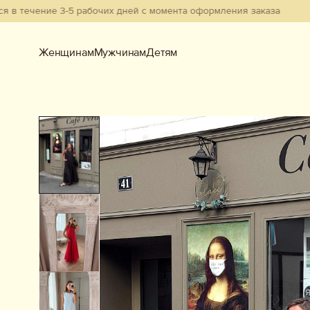
ение 3-5 рабочих дней с момента оформления заказа
Женщинам
Мужчинам
Детям
Женщинам
Мужчинам
Детям
Смотреть всё
Новинки
В наличии
Бестселлеры
Одежда
Обувь