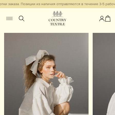
ки заказа. Позиции из наличия отправляются в течение 3-5 рабочи
Женщинам
Мужчинам
Детям
Смотреть всё
Избранное
Новинки
В наличии
Бестселлеры
Одежда