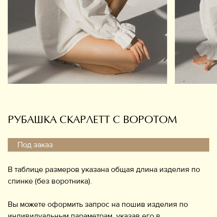
Обувь
Аксессуары
Украшения
Дом
Подарочный сертификат
Информация
РУБАШКА СКАРЛЕТТ С ВОРОТОМ
Под заказ
В таблице размеров указана общая длина изделия по
спинке (без воротника).
Вы можете оформить запрос на пошив изделия по
индивидуальным параметрам, указав его в