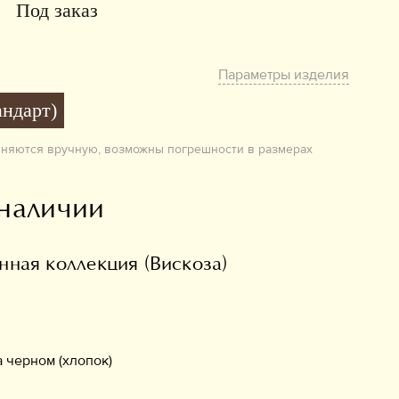
Под заказ
Параметры изделия
андарт)
лняются вручную, возможны погрешности в размерах
 наличии
ная коллекция (Вискоза)
 черном (хлопок)