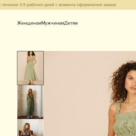
е 3-5 рабочих дней с момента оформления заказа
Женщинам
Мужчинам
Детям
Женщинам
Мужчинам
Детям
Смотреть всё
Новинки
В наличии
Бестселлеры
Одежда
Обувь