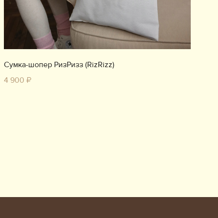
Сумка-шопер РизРизз (RizRizz)
4 900 ₽