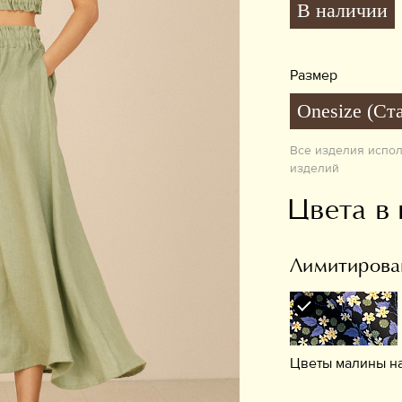
В наличии
Размер
Onesize (Ст
Все изделия испо
изделий
Цвета в
Лимитирован
Цветы малины на