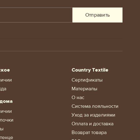
Отправить
ское
Country Textile
личии
Сертификаты
жда
Материалы
О нас
 дома
Система лояльности
личии
Уход за изделиями
лочки
Оплата и доставка
ды
Возврат товара
тенце