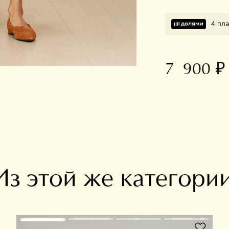
4 пла
7 900 ₽
В избранное
Из этой же категори
В избранное