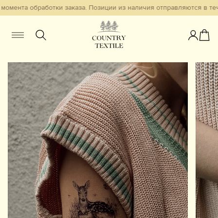
момента обработки заказа. Позиции из наличия отправляются в тече
Женщинам
Мужчинам
Детям
Смотреть всё
Избранное
Новинки
В наличии
Бестселлеры
Одежда