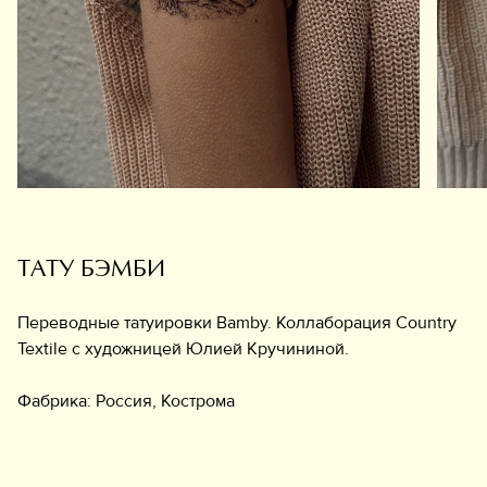
Обувь
Аксессуары
Украшения
Дом
Подарочный сертификат
Информация
ТАТУ БЭМБИ
Переводные татуировки Bamby. Коллаборация Country
Textile с художницей Юлией Кручининой.
Фабрика: Россия, Кострома