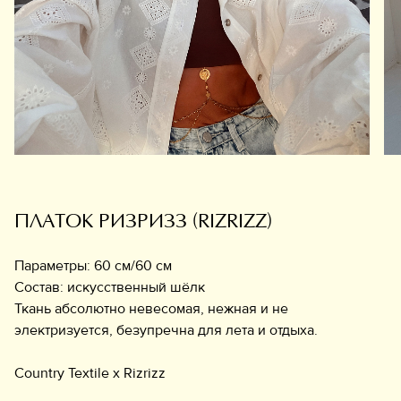
Обувь
Аксессуары
Украшения
Дом
Подарочный сертификат
Информация
ПЛАТОК РИЗРИЗЗ (RIZRIZZ)
Параметры: 60 см/60 см
Состав: искусственный шёлк
Ткань абсолютно невесомая, нежная и не
электризуется, безупречна для лета и отдыха.
Country Textile x Rizrizz