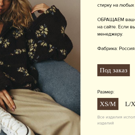
стирку на любых
ОБРАЩАЕМ ваше в
на сайте. Если в
менедж
Фабрика: Россия
Под заказ
Размер:
XS/M
L/
Все изделия испо
изделий