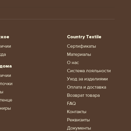
ское
Country Textile
личии
Сертификаты
жда
Материалы
О нас
 дома
Система лояльности
личии
Уход за изделиями
лочки
Оплата и доставка
ды
Возврат товара
тенце
FAQ
ниры
Контакты
Реквизиты
Документы