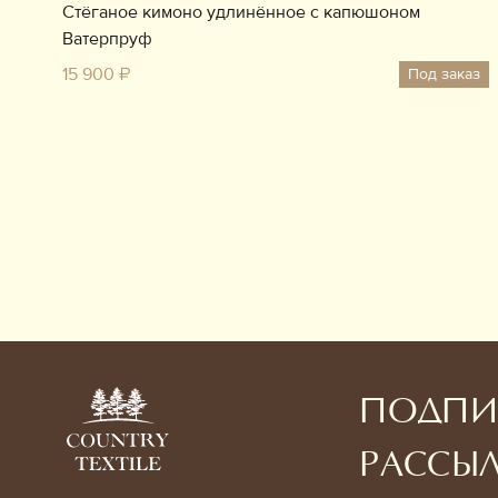
Стёганое кимоно удлинённое с капюшоном
Ватерпруф
15 900 ₽
Под заказ
ПОДПИ
РАССЫ