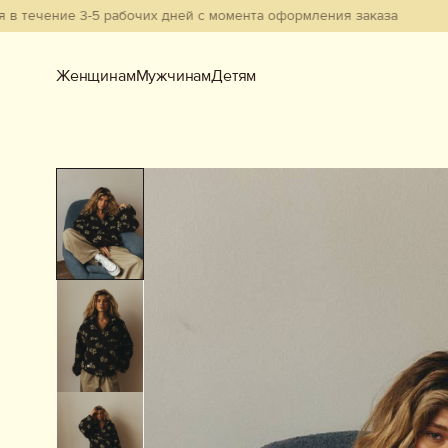
ие 3-5 рабочих дней с момента оформления заказа
Женщинам
Мужчинам
Детям
Женщинам
Мужчинам
Детям
Смотреть всё
Новинки
В наличии
Бестселлеры
Одежда
Обувь