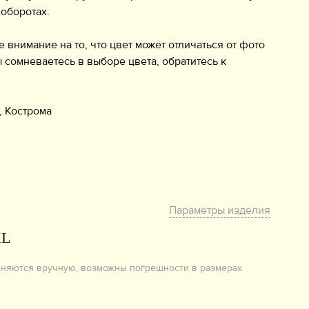
 оборотах.
нимание на то, что цвет может отличаться от фото
ы сомневаетесь в выборе цвета, обратитесь к
еру.
, Кострома
Параметры изделия
XL
лняются вручную, возможны погрешности в размерах