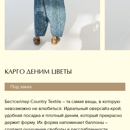
Обувь
Аксессуары
Украшения
Дом
Подарочный сертификат
Информация
КАРГО ДЕНИМ ЦВЕТЫ
Под заказ
Бестселлер Country Textile – та самая вещь, в которую
невозможно не влюбиться. Идеальный оверсайз-крой,
удобная посадка и плотный деним, который прекрасно
держит форму. Их форма напоминает баллоны –
создают ощущение свободы и расслабленности.