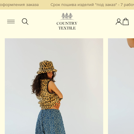
формления заказа
Срок пошива изделий "под заказ" - 7 рабоч
Женщинам
Мужчинам
Детям
Смотреть всё
Избранное
Новинки
В наличии
Бестселлеры
Одежда