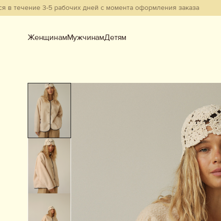
ние 3-5 рабочих дней с момента оформления заказа
Женщинам
Мужчинам
Детям
Женщинам
Мужчинам
Детям
Смотреть всё
Новинки
В наличии
Бестселлеры
Одежда
Обувь