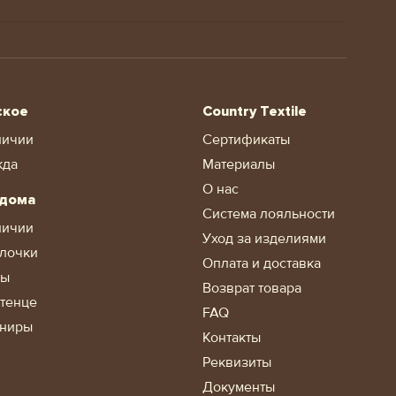
ское
Country Textile
личии
Сертификаты
жда
Материалы
О нас
 дома
Система лояльности
личии
Уход за изделиями
лочки
Оплата и доставка
ды
Возврат товара
тенце
FAQ
ниры
Контакты
Реквизиты
Документы