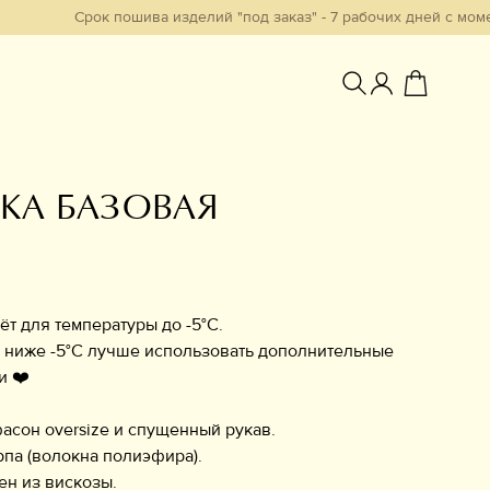
Срок пошива изделий "под заказ" - 7 рабочих дней с момента обра
КА БАЗОВАЯ
Избранное
т для температуры до -5°C.
 ниже -5°C лучше использовать дополнительные
и ❤️
асон oversize и спущенный рукав.
па (волокна полиэфира).
н из вискозы.