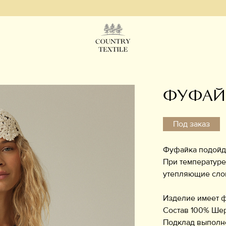
ФУФАЙ
Под заказ
Фуфайка подойдё
При температуре
утепляющие сло
Изделие имеет ф
Состав 100% Шер
Подклад выполне