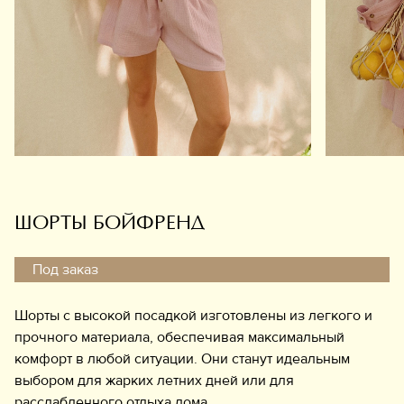
Обувь
Аксессуары
Украшения
Дом
Подарочный сертификат
Информация
ШОРТЫ БОЙФРЕНД
Под заказ
Шорты с высокой посадкой изготовлены из легкого и
прочного материала, обеспечивая максимальный
комфорт в любой ситуации. Они станут идеальным
выбором для жарких летних дней или для
расслабленного отдыха дома.