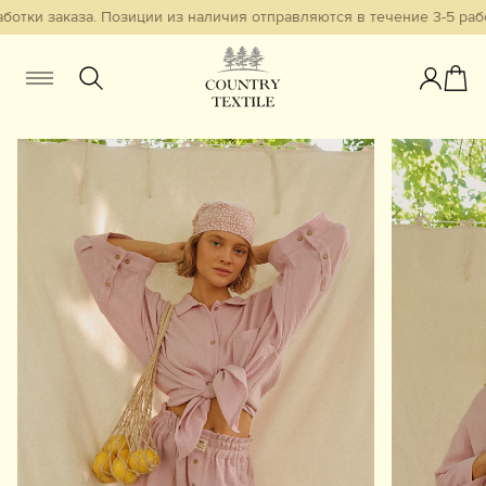
ботки заказа. Позиции из наличия отправляются в течение 3-5 рабо
Женщинам
Мужчинам
Детям
Смотреть всё
Избранное
Новинки
В наличии
Бестселлеры
Одежда