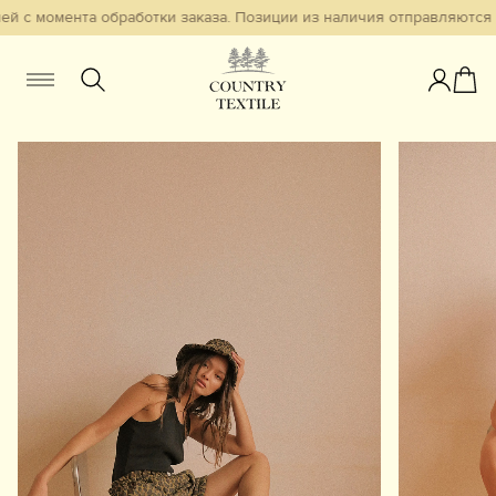
й с момента обработки заказа. Позиции из наличия отправляются в
Женщинам
Мужчинам
Детям
Смотреть всё
Избранное
Новинки
В наличии
Бестселлеры
Одежда