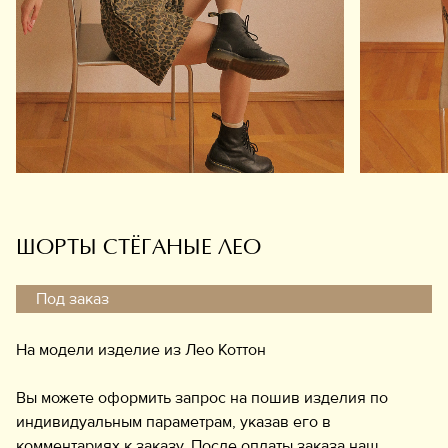
Обувь
Аксессуары
Украшения
Дом
Подарочный сертификат
Информация
ШОРТЫ СТЁГАНЫЕ ЛЕО
Под заказ
На модели изделие из Лео Коттон
Вы можете оформить запрос на пошив изделия по
индивидуальным параметрам, указав его в
комментариях к заказу. После оплаты заказа наш