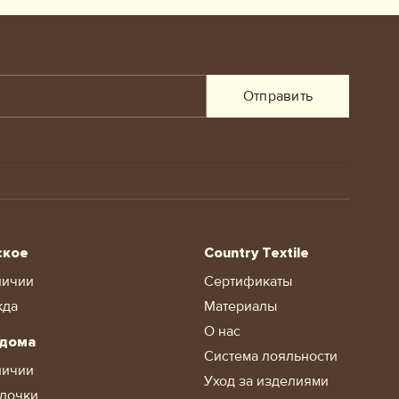
Отправить
ское
Country Textile
личии
Сертификаты
жда
Материалы
О нас
 дома
Система лояльности
личии
Уход за изделиями
лочки