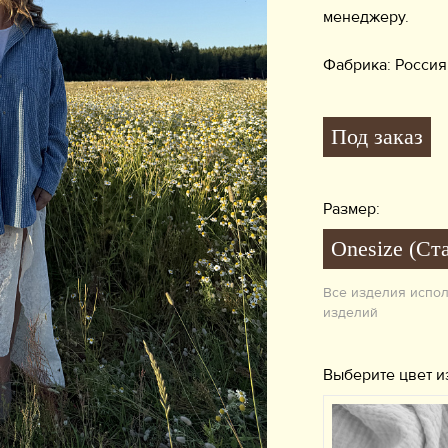
менеджеру.
Фабрика: Россия
Под заказ
Размер:
Onesize (Ст
Все изделия испо
изделий
Выберите цвет и