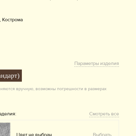
, Кострома
Параметры изделия
андарт)
лняются вручную, возможны погрешности в размерах
зделия:
Смотреть все
Цвет не выбран
Выбрать