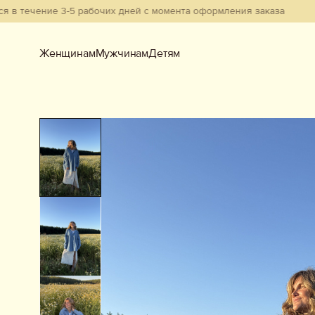
чение 3-5 рабочих дней с момента оформления заказа
Женщинам
Мужчинам
Детям
Женщинам
Мужчинам
Детям
Смотреть всё
Новинки
В наличии
Бестселлеры
Одежда
Обувь