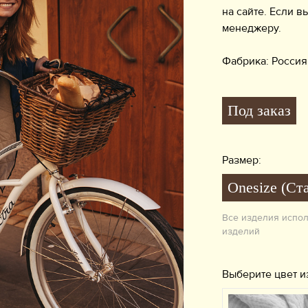
на сайте. Если в
менеджеру.
Фабрика: Россия
Под заказ
Размер:
Onesize (Ст
Все изделия испо
изделий
Выберите цвет и