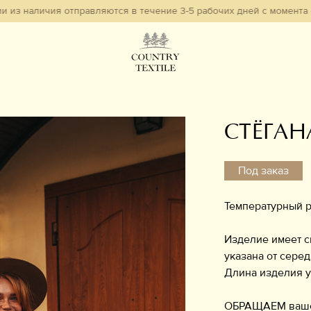
личия отправляются в течение 3-5 рабочих дней с момента оформлен
СТЁГАН
Под заказ
Температурный р
Изделие имеет с
указана от сере
Длина изделия у
ОБРАЩАЕМ ваше в