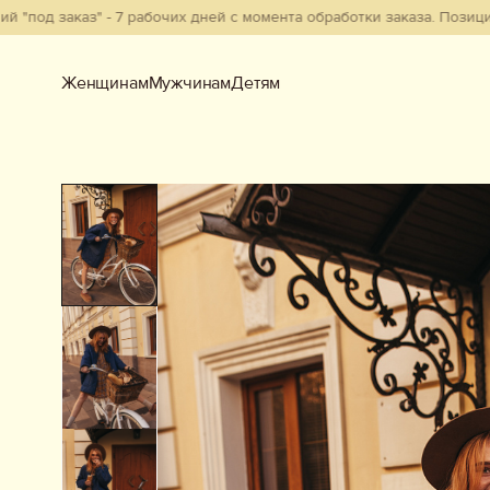
каз" - 7 рабочих дней с момента обработки заказа. Позиции из на
Женщинам
Мужчинам
Детям
Женщинам
Мужчинам
Детям
Смотреть всё
Новинки
В наличии
Бестселлеры
Одежда
Обувь