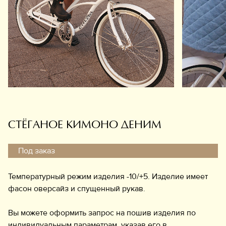
Обувь
Аксессуары
Украшения
Дом
Подарочный сертификат
Информация
СТЁГАНОЕ КИМОНО ДЕНИМ
Под заказ
Температурный режим изделия -10/+5. Изделие имеет
фасон оверсайз и спущенный рукав.
Вы можете оформить запрос на пошив изделия по
индивидуальным параметрам, указав его в