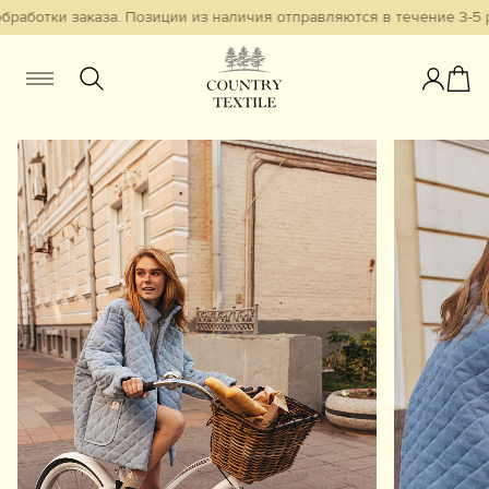
работки заказа. Позиции из наличия отправляются в течение 3-5 р
Женщинам
Мужчинам
Детям
Смотреть всё
Избранное
Новинки
В наличии
Бестселлеры
Одежда